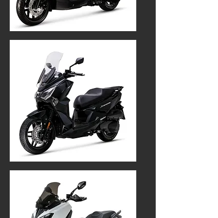
CRUISYM 125
4 799€
JOYRIDE 300
000000