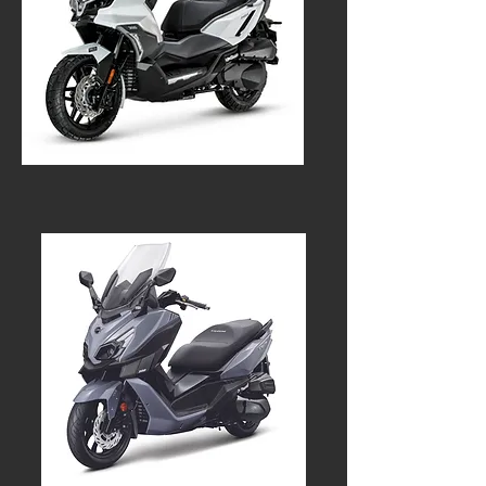
ADX 300
5 499€