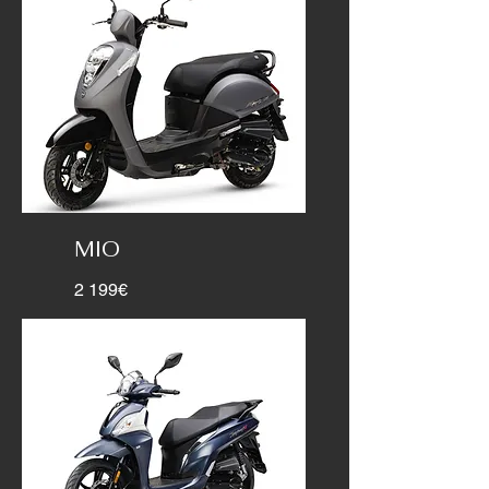
MIO
2 199€