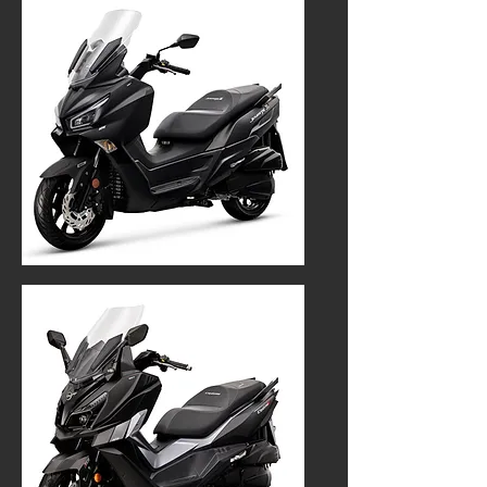
JOYMAX Z+ 125
4 499€