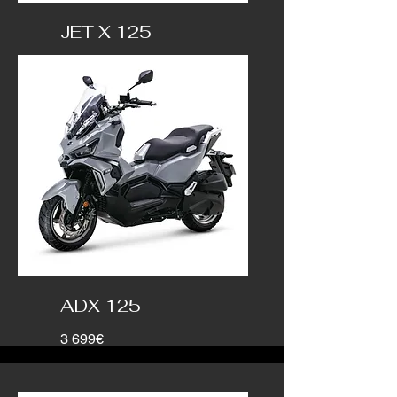
JET X 125
3 299€
ADX 125
3 699€